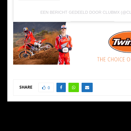
EEN BERICHT GEDEELD DOOR CLUBMX (@C
SHARE
0