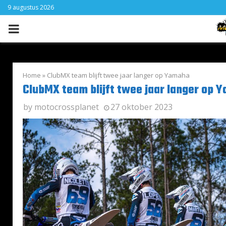
9 augustus 2026
PRIMARY
MENU
Home
»
ClubMX team blijft twee jaar langer op Yamaha
ClubMX team blijft twee jaar langer op 
by
motocrossplanet
27 oktober 2023