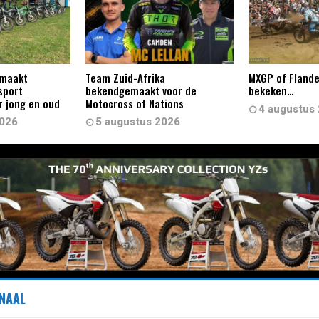
 maakt
Team Zuid-Afrika
MXGP of Flande
sport
bekendgemaakt voor de
bekeken…
r jong en oud
Motocross of Nations
4 augustus
2026
5 augustus 2026
NAAL