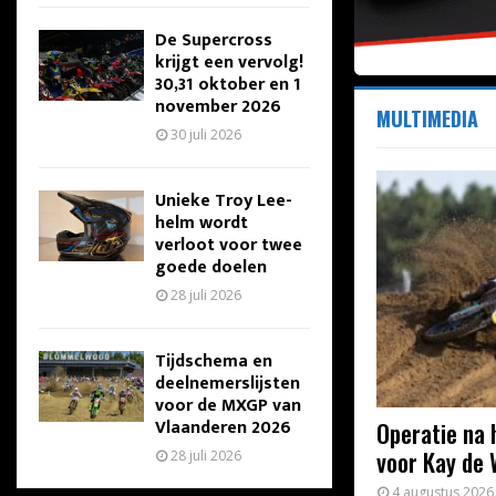
De Supercross
krijgt een vervolg!
30,31 oktober en 1
november 2026
MULTIMEDIA
30 juli 2026
Unieke Troy Lee-
helm wordt
verloot voor twee
goede doelen
28 juli 2026
Tijdschema en
deelnemerslijsten
voor de MXGP van
Vlaanderen 2026
Operatie na 
voor Kay de 
28 juli 2026
4 augustus 2026