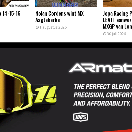
p 14-15-16
Nolan Cordens wint MX
Jopa Racing 
Aagtekerke
LEATT aanwezi
MXGP van Lom
1 augustus 2026
30 juli 2026