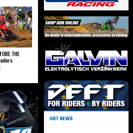
FORE THE
oeders
g
HOT NEWS