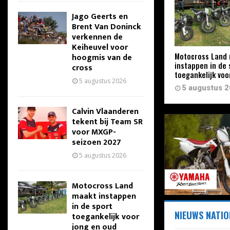
Jago Geerts en
Brent Van Doninck
verkennen de
Keiheuvel voor
Motocross Land
hoogmis van de
instappen in de 
cross
toegankelijk voo
5 augustus 2026
5 augustus 
Calvin Vlaanderen
tekent bij Team SR
voor MXGP-
seizoen 2027
5 augustus 2026
Motocross Land
maakt instappen
in de sport
NIEUWS NATIO
toegankelijk voor
jong en oud