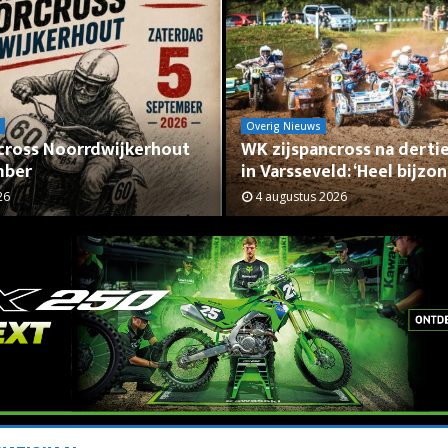
Overig Nieuws
cross Noorrdwijkerhout
WK zijspancross na dertie
mber
in Varsseveld: ‘Heel bijzon
26
4 augustus 2026