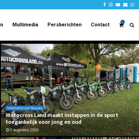
Facebook
Instagram
Youtube
Email
W
0
in
Multimedia
Persberichten
Contact
Internationaal Nieuws
Motocross Land maakt instappen in de sport
toegankelijk voor jong en oud
5 augustus 2026