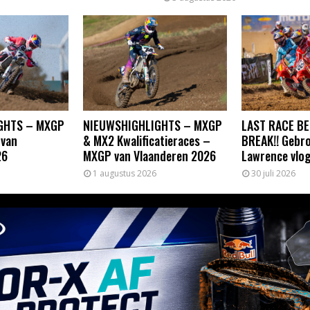
GHTS – MXGP
NIEUWSHIGHLIGHTS – MXGP
LAST RACE BE
 van
& MX2 Kwalificatieraces –
BREAK!! Gebr
26
MXGP van Vlaanderen 2026
Lawrence vlo
1 augustus 2026
30 juli 2026