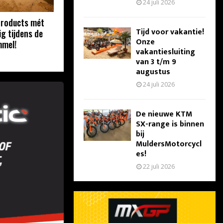
24 juli 2026
Products mét
Tijd voor vakantie!
g tijdens de
Onze
mel!
vakantiesluiting
van 3 t/m 9
augustus
24 juli 2026
De nieuwe KTM
SX-range is binnen
bij
MuldersMotorcycl
es!
22 juli 2026