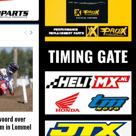
woord over
em in Lommel