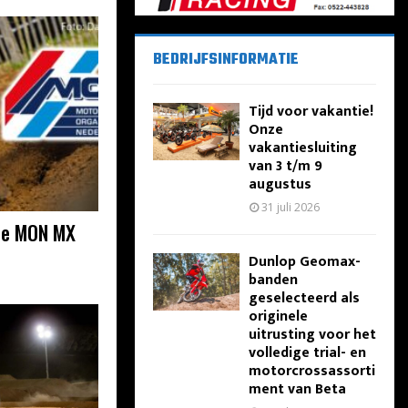
BEDRIJFSINFORMATIE
Tijd voor vakantie!
Onze
vakantiesluiting
van 3 t/m 9
augustus
31 juli 2026
 je MON MX
Dunlop Geomax-
banden
geselecteerd als
originele
uitrusting voor het
volledige trial- en
motorcrossassorti
ment van Beta