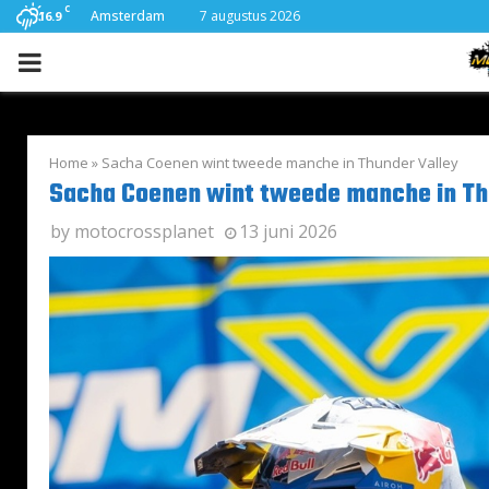
C
Amsterdam
7 augustus 2026
16.9
PRIMARY
MENU
Home
»
Sacha Coenen wint tweede manche in Thunder Valley
Sacha Coenen wint tweede manche in Th
by
motocrossplanet
13 juni 2026