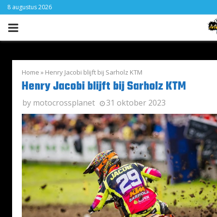
8 augustus 2026
PRIMARY
MENU
Home
»
Henry Jacobi blijft bij Sarholz KTM
Henry Jacobi blijft bij Sarholz KTM
by
motocrossplanet
31 oktober 2023