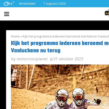
C
Amsterdam
7 augustus 2026
15.5
PRIMARY
MENU
Home
»
Kijk het programma iedereen beroemd met Marvin Vanluc
Kijk het programma iedereen beroemd m
Vanluchene nu terug
by
motocrossplanet
31 oktober 2023