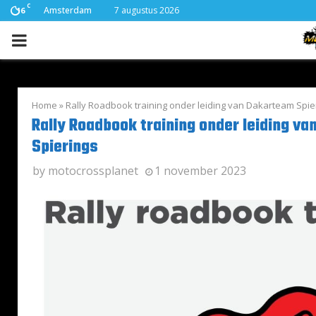
C
Amsterdam
7 augustus 2026
16
PRIMARY
MENU
Home
»
Rally Roadbook training onder leiding van Dakarteam Spie
Rally Roadbook training onder leiding v
Spierings
by
motocrossplanet
1 november 2023