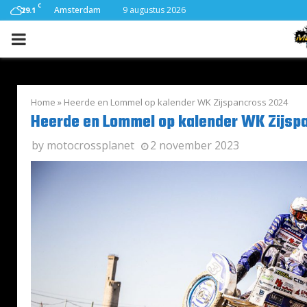
C
Amsterdam
9 augustus 2026
29.1
PRIMARY
MENU
Home
»
Heerde en Lommel op kalender WK Zijspancross 2024
Heerde en Lommel op kalender WK Zijsp
by
motocrossplanet
2 november 2023