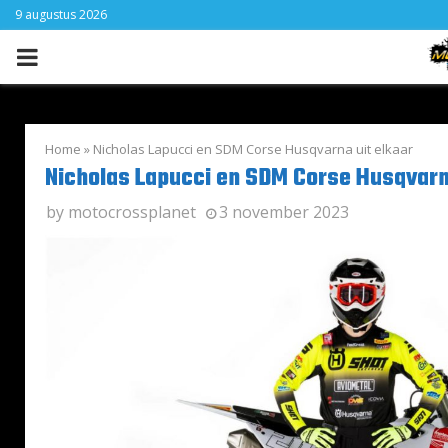
9 augustus 2026
PRIMARY
MENU
Home
»
Nicholas Lapucci en SDM Corse Husqvarna uit elkaar
Nicholas Lapucci en SDM Corse Husqvarn
by
motocrossplanet
3 november 2023