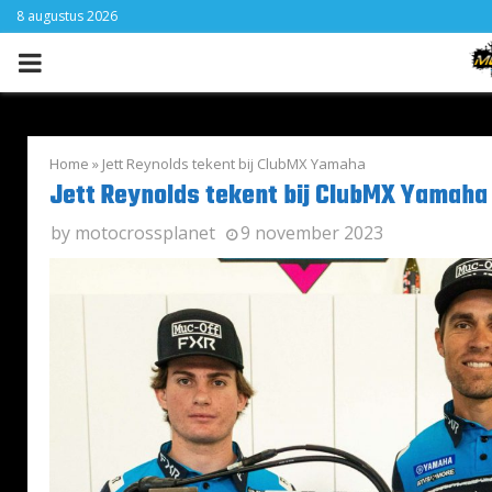
8 augustus 2026
PRIMARY
MENU
Home
»
Jett Reynolds tekent bij ClubMX Yamaha
Jett Reynolds tekent bij ClubMX Yamaha
by
motocrossplanet
9 november 2023