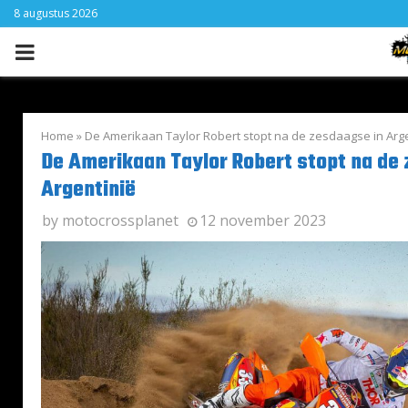
8 augustus 2026
PRIMARY
MENU
Home
»
De Amerikaan Taylor Robert stopt na de zesdaagse in Arge
De Amerikaan Taylor Robert stopt na de
Argentinië
by
motocrossplanet
12 november 2023