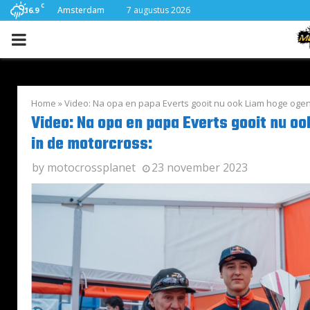
C
Amsterdam
7 augustus 2026
16.9
PRIMARY
MENU
Home
»
Video: Na opa en papa Everts gooit nu ook Liam hoge ogen
Video: Na opa en papa Everts gooit nu o
in de motorcross:
by
motocrossplanet
23 november 2023