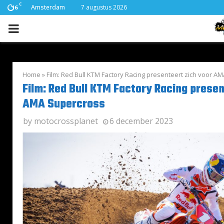
C
Amsterdam
7 augustus 2026
16
PRIMARY
MENU
Home
»
Film: Red Bull KTM Factory Racing presenteert zich voor A
Film: Red Bull KTM Factory Racing presen
AMA Supercross
by
motocrossplanet
6 december 2023