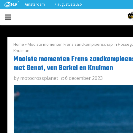
C
Amsterdam
7 augustus 2026
16.9
PRIMARY
MENU
Home
»
Mooiste momenten Frans zandkampioenschap in Hossegor
Knuiman
Mooiste momenten Frans zandkampioens
met Genot, van Berkel en Knuiman
by
motocrossplanet
6 december 2023