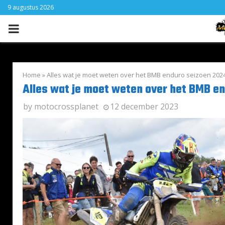
9 augustus 2026
PRIMARY
MENU
Home
»
Alles wat je moet weten over het BMB enduro seizoen 202
Alles wat je moet weten over het BMB e
by
motocrossplanet
12 december 2023