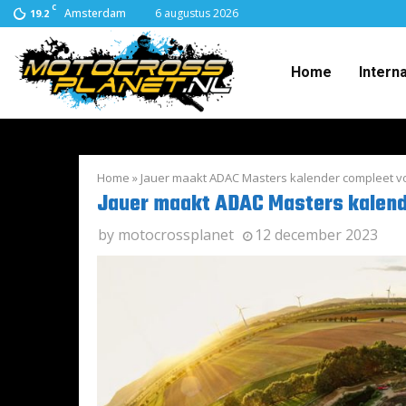
C
Amsterdam
6 augustus 2026
19.2
Home
Intern
Home
»
Jauer maakt ADAC Masters kalender compleet v
Jauer maakt ADAC Masters kalend
by
motocrossplanet
12 december 2023