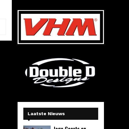
Laatste Nieuws
Jago Geerts en