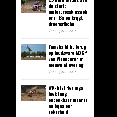
de start:
motorcrossklassiek
er in Balen krijgt
droomaffiche
7 augustus 2026
Yamaha blikt terug
op loodzware MXGP
van Vlaanderen in
nieuwe aflevering
7 augustus 2026
WK-titel Herlings
leek lang
ondenkbaar maar is
nu bijna een
zekerheid