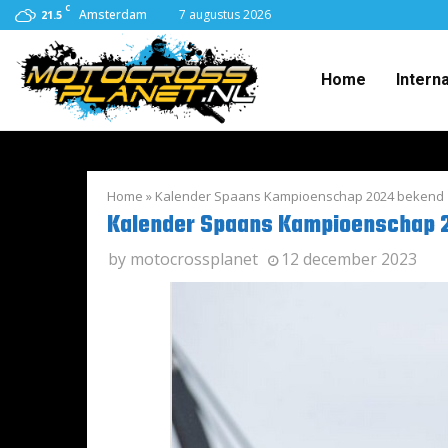
C
Amsterdam
7 augustus 2026
21.5
Home
Intern
Home
»
Kalender Spaans Kampioenschap 2024 bekend
Kalender Spaans Kampioenschap 
by
motocrossplanet
12 december 2023