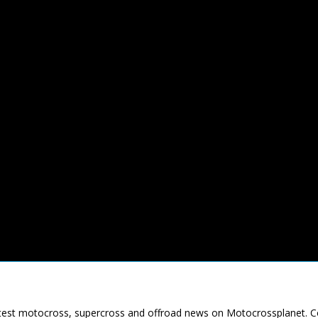
latest motocross, supercross and offroad news on Motocrossplanet. 