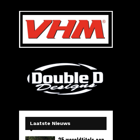
Laatste Nieuws
25 wereldtitels aan