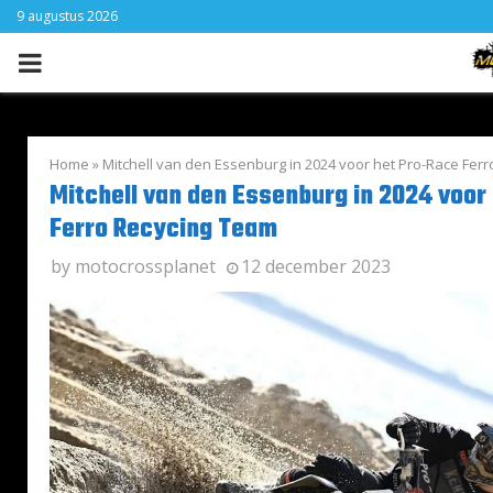
9 augustus 2026
PRIMARY
MENU
Home
»
Mitchell van den Essenburg in 2024 voor het Pro-Race Fer
Mitchell van den Essenburg in 2024 voor
Ferro Recycing Team
by
motocrossplanet
12 december 2023