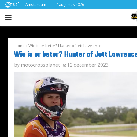
C
Amsterdam
7 augustus 2026
16.9
PRIMARY
MENU
Home
»
Wie is er beter? Hunter of Jett Lawrence
Wie is er beter? Hunter of Jett Lawrenc
by
motocrossplanet
12 december 2023