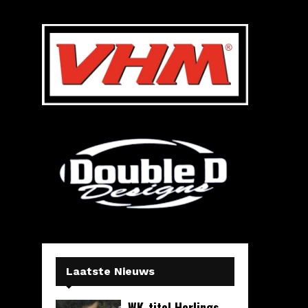
Laatste Nieuws
WK-titel Herlings