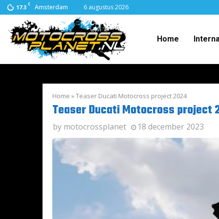
C
Amsterdam
6 augustus 2026
17.3
Home
Intern
Home
»
Teaser Ducati Motocross project 2024
Teaser Ducati Motocross project 
by
motocrossplanet
18 december 2023