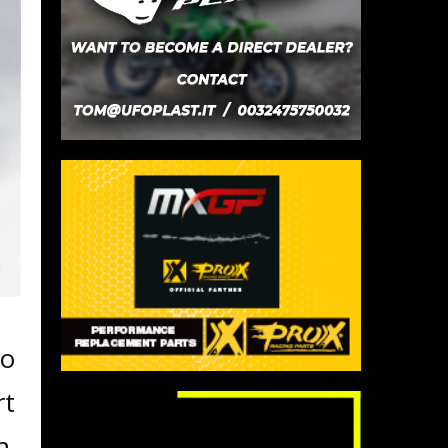
no
rt
n