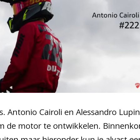
. Antonio Cairoli en Alessandro Lupi
 om de motor te ontwikkelen. Binnenko
iten maar hieronder kun je alvast ee