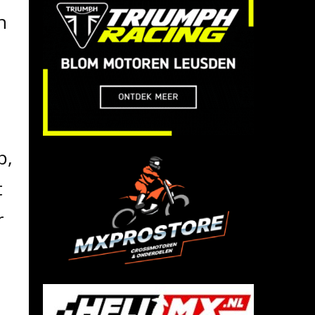
n
p,
t
r