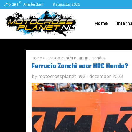
C
Amsterdam
9 augustus 2026
29.1
Home
Intern
Home
»
Ferrucio Zanchi naar HRC Honda?
Ferrucio Zanchi naar HRC Honda?
by
motocrossplanet
21 december 2023