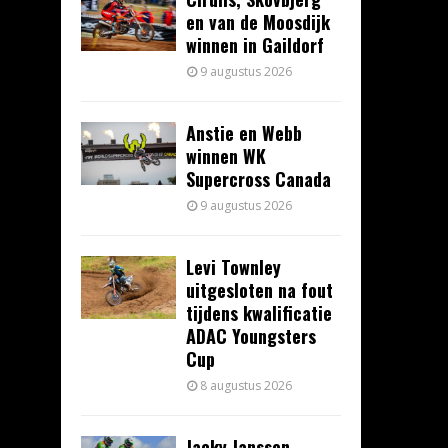
en van de Moosdijk
winnen in Gaildorf
9 augustus 2026
Anstie en Webb
winnen WK
Supercross Canada
9 augustus 2026
Levi Townley
uitgesloten na fout
tijdens kwalificatie
ADAC Youngsters
Cup
8 augustus 2026
Jacky Janssen