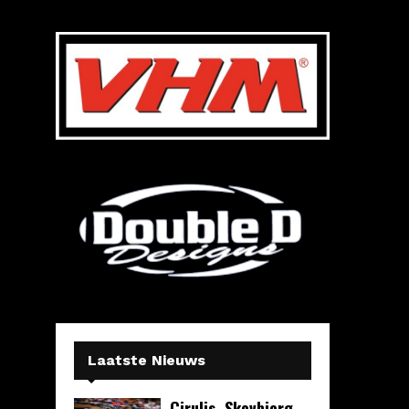
Laatste Nieuws
Cirulis, Skovbjerg