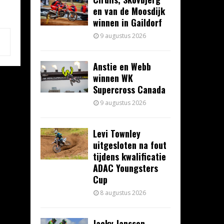
en van de Moosdijk
winnen in Gaildorf
9 augustus 2026
Anstie en Webb
winnen WK
Supercross Canada
9 augustus 2026
Levi Townley
uitgesloten na fout
tijdens kwalificatie
ADAC Youngsters
Cup
8 augustus 2026
Jacky Janssen