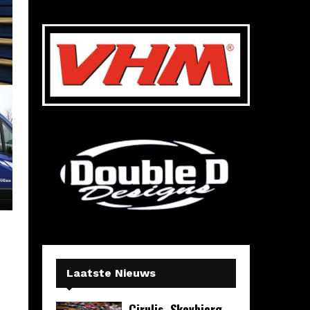
Laatste Nieuws
Cirulis, Skovbjerg