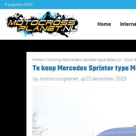
9 augustus 2026
Home
Intern
Home
»
Te koop Mercedes Sprinter type Maxi L3 – Euro 
Te koop Mercedes Sprinter type Ma
by
motocrossplanet
22 december 2023