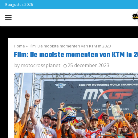
9 augustus 2026
PRIMARY
MENU
Home
»
Film: De mooiste momenten van KTM in 2023
Film: De mooiste momenten van KTM in 
by
motocrossplanet
25 december 2023