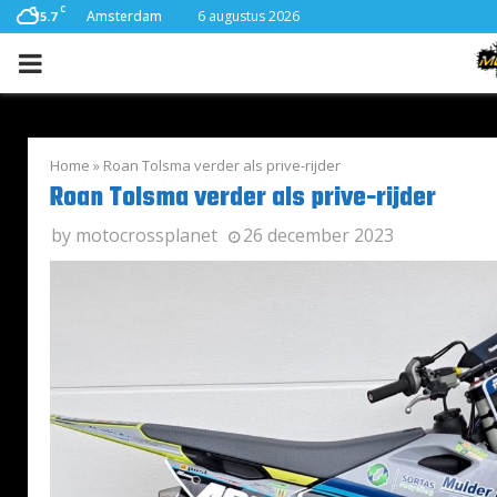
C
Amsterdam
6 augustus 2026
15.7
PRIMARY
MENU
Home
»
Roan Tolsma verder als prive-rijder
Roan Tolsma verder als prive-rijder
by
motocrossplanet
26 december 2023