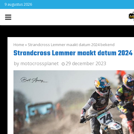
9 augustus 2026
PRIMARY
MENU
Home
»
Strandcross Lemmer maakt datum 2024 bekend
Strandcross Lemmer maakt datum 2024
by
motocrossplanet
29 december 2023