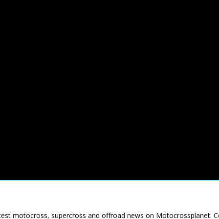
latest motocross, supercross and offroad news on Motocrossplanet. 