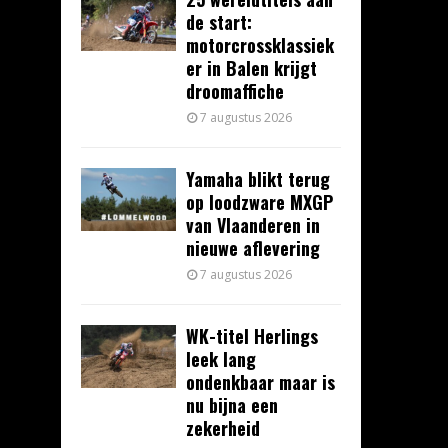
de start:
motorcrossklassiek
er in Balen krijgt
droomaffiche
7 augustus 2026
Yamaha blikt terug
op loodzware MXGP
van Vlaanderen in
nieuwe aflevering
7 augustus 2026
WK-titel Herlings
leek lang
ondenkbaar maar is
nu bijna een
zekerheid