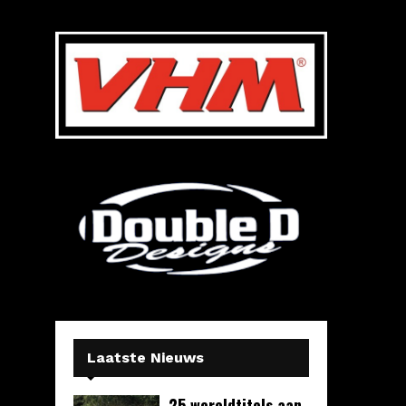
Laatste Nieuws
25 wereldtitels aan