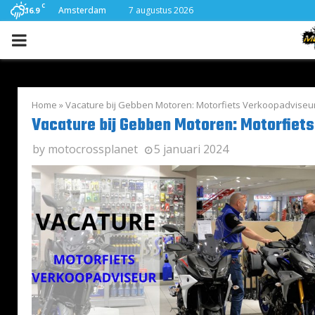
C
Amsterdam
7 augustus 2026
16.9
PRIMARY
MENU
Home
»
Vacature bij Gebben Motoren: Motorfiets Verkoopadviseu
Vacature bij Gebben Motoren: Motorfiet
by
motocrossplanet
5 januari 2024