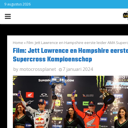
9 augustus 2026
PRIMARY
MENU
Home
»
Film: Jett Lawrence en Hampshire eerste leider AMA Sup
Film: Jett Lawrence en Hampshire eerst
Supercross Kampioenschap
by
motocrossplanet
7 januari 2024