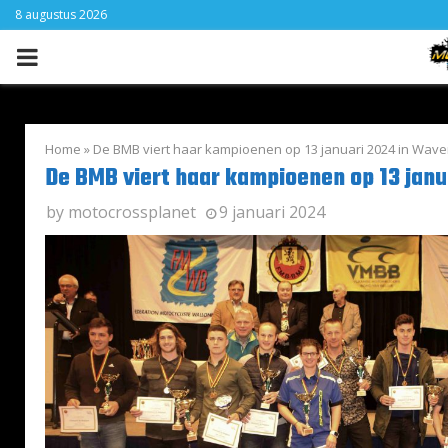
8 augustus 2026
PRIMARY
MENU
Home
»
De BMB viert haar kampioenen op 13 januari 2024 in Wave
De BMB viert haar kampioenen op 13 janu
by
motocrossplanet
9 januari 2024