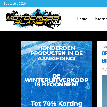
8 augustus 2026
Home
Intern
Ho
O
B
b