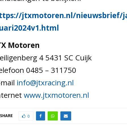
ttps://jtxmotoren.nl/nieuwsbrief/j
uari2024v1.html
TX Motoren
eiligenberg 4 5431 SC Cuijk
elefoon 0485 – 311750
-mail
info@jtxracing.nl
nternet
www.jtxmotoren.nl
SHARE
0