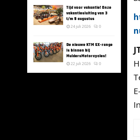
Tijd voor vakantie! Onze
vakantiesluiting van 3
h
t/m 9 augustus
24 juli 2026
0
n
De nieuwe KTM SX-range
J
is binnen bij
MuldersMotorcycles!
H
22 juli 2026
0
T
E
I