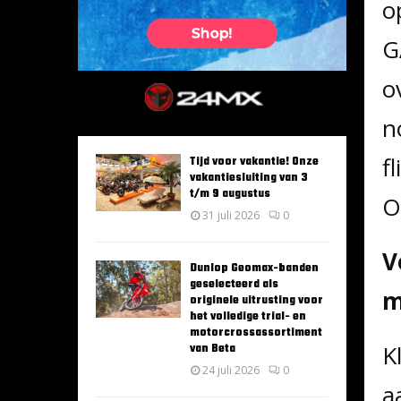
o
G
o
n
f
Tijd voor vakantie! Onze
vakantiesluiting van 3
t/m 9 augustus
O
31 juli 2026
0
V
Dunlop Geomax-banden
geselecteerd als
m
originele uitrusting voor
het volledige trial- en
motorcrossassortiment
K
van Beta
24 juli 2026
0
a