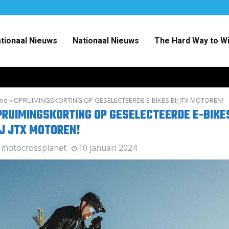
ationaal Nieuws
Nationaal Nieuws
The Hard Way to W
me
»
OPRUIMINGSKORTING OP GESELECTEERDE E-BIKES BIJ JTX MOTOREN!
PRUIMINGSKORTING OP GESELECTEERDE E-BIKE
IJ JTX MOTOREN!
y
motocrossplanet
10 januari 2024