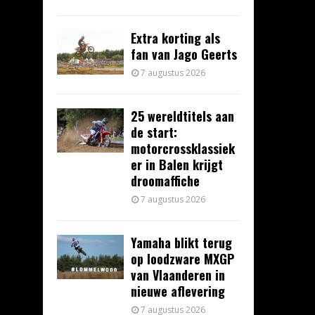
Extra korting als
fan van Jago Geerts
7 augustus 2026
25 wereldtitels aan
de start:
motorcrossklassiek
er in Balen krijgt
droomaffiche
7 augustus 2026
Yamaha blikt terug
op loodzware MXGP
van Vlaanderen in
nieuwe aflevering
7 augustus 2026