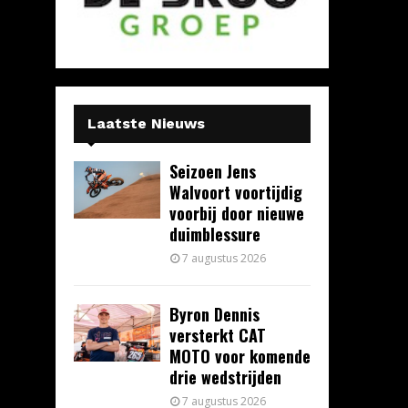
Laatste Nieuws
Seizoen Jens
Walvoort voortijdig
voorbij door nieuwe
duimblessure
7 augustus 2026
Byron Dennis
versterkt CAT
MOTO voor komende
drie wedstrijden
7 augustus 2026