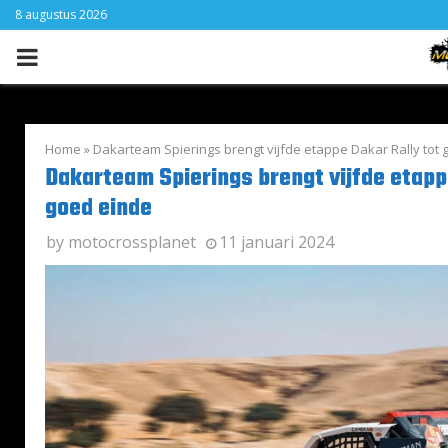
8 augustus 2026
PRIMARY
MENU
Home
»
Dakarteam Spierings brengt vijfde etappe Dakar Rally tot
Dakarteam Spierings brengt vijfde etapp
goed einde
by
motocrossplanet
11 januari 2024