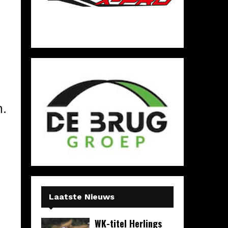
n.
Laatste Nieuws
WK-titel Herlings