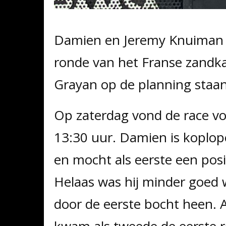
Damien en Jeremy Knuiman 
ronde van het Franse zandk
Grayan op de planning staan
Op zaterdag vond de race voo
13:30 uur. Damien is koplop
en mocht als eerste een posit
Helaas was hij minder goed 
door de eerste bocht heen. Al
kwam als tweede de eerste r