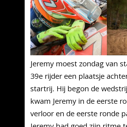
Jeremy moest zondag van sta
39e rijder een plaatsje achte
startrij. Hij begon de wedstr
kwam Jeremy in de eerste ron
verloor en de eerste ronde 
Jeremy had goed zijn ritme t