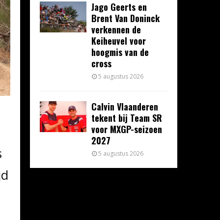
Jago Geerts en
Brent Van Doninck
verkennen de
Keiheuvel voor
hoogmis van de
cross
5 augustus 2026
Calvin Vlaanderen
tekent bij Team SR
voor MXGP-seizoen
2027
s
5 augustus 2026
jd