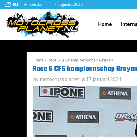
C
Amsterdam
7 augustus 2026
15.5
Home
Intern
Home
»
Race 6 CFS kampioenschap Grayan
Race 6 CFS kampioenschap Graya
by
motocrossplanet
17 januari 2024