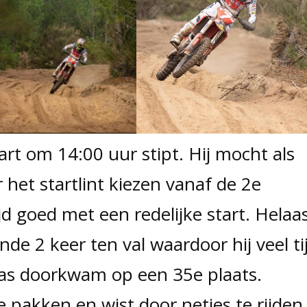
rt om 14:00 uur stipt. Hij mocht als
r het startlint kiezen vanaf de 2e
ijd goed met een redelijke start. Helaa
de 2 keer ten val waardoor hij veel ti
pas doorkwam op een 35e plaats.
e pakken en wist door netjes te rijden