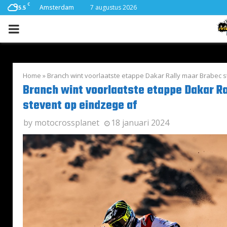
C
Amsterdam
7 augustus 2026
15.5
PRIMARY
MENU
Home
»
Branch wint voorlaatste etappe Dakar Rally maar Brabec s
Branch wint voorlaatste etappe Dakar R
stevent op eindzege af
by
motocrossplanet
18 januari 2024