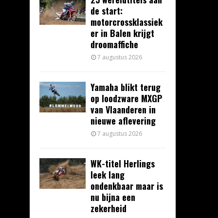
de start:
motorcrossklassiek
er in Balen krijgt
droomaffiche
7 augustus 2026
Yamaha blikt terug
op loodzware MXGP
van Vlaanderen in
nieuwe aflevering
7 augustus 2026
WK-titel Herlings
leek lang
ondenkbaar maar is
nu bijna een
zekerheid