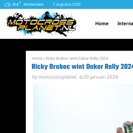
C
Amsterdam
7 augustus 2026
21.5
Home
Intern
Home
»
Ricky Brabec wint Dakar Rally 2024
Ricky Brabec wint Dakar Rally 202
by
motocrossplanet
20 januari 2024