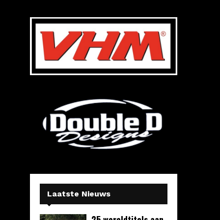
Laatste Nieuws
25 wereldtitels aan