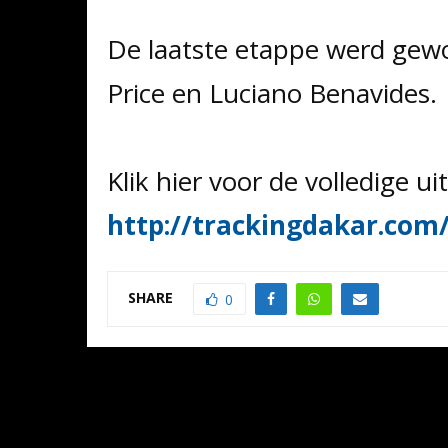
De laatste etappe werd gew
Price en Luciano Benavides.
Klik hier voor de volledige ui
http://trackingdakar.com/
SHARE
0