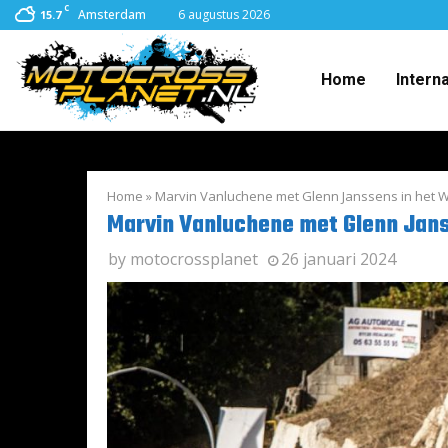
C
Amsterdam
6 augustus 2026
15.7
Home
Intern
Home
»
Marvin Vanluchene met Glenn Janssens in het W
Marvin Vanluchene met Glenn Jans
by
motocrossplanet
26 januari 2024