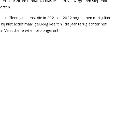
kenist te zitten omdat Nicolas Musset vanwege een slepende
zetten.
 in Glenn Janssens, die in 2021 en 2022 nog samen met Julian
j niet actief maar gelukkig keert hij dit jaar terug achter het
in Vanluchene willen prolongeren!