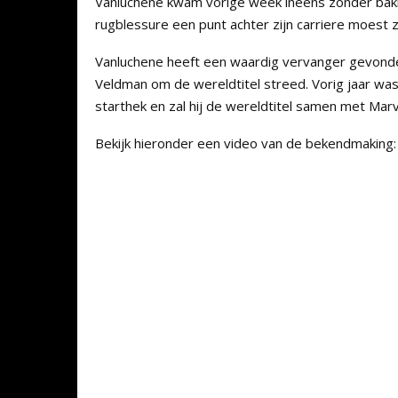
Vanluchene kwam vorige week ineens zonder bak
rugblessure een punt achter zijn carriere moest 
Vanluchene heeft een waardig vervanger gevonden
Veldman om de wereldtitel streed. Vorig jaar was hi
starthek en zal hij de wereldtitel samen met Marv
Bekijk hieronder een video van de bekendmaking: