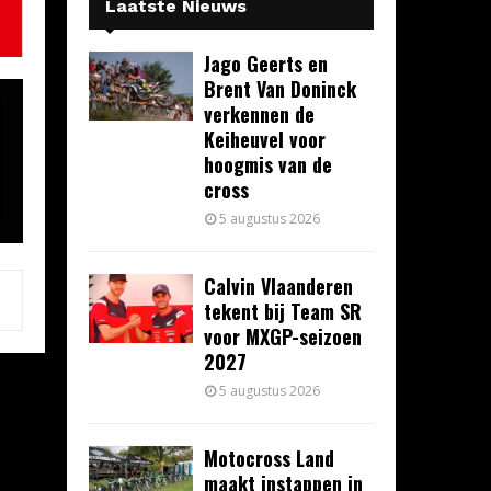
Laatste Nieuws
Jago Geerts en
Brent Van Doninck
verkennen de
Keiheuvel voor
hoogmis van de
cross
5 augustus 2026
Calvin Vlaanderen
tekent bij Team SR
voor MXGP-seizoen
2027
5 augustus 2026
Motocross Land
maakt instappen in