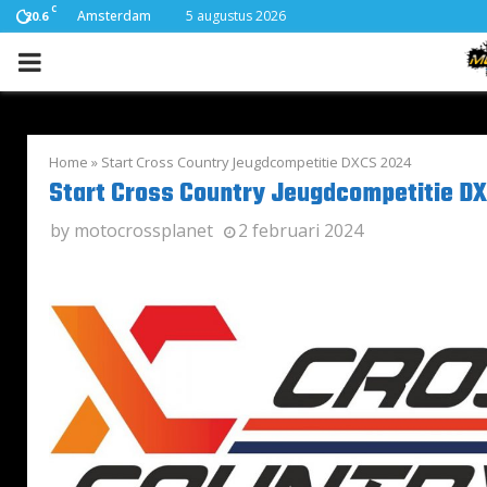
C
Amsterdam
5 augustus 2026
20.6
PRIMARY
MENU
Home
»
Start Cross Country Jeugdcompetitie DXCS 2024
Start Cross Country Jeugdcompetitie D
by
motocrossplanet
2 februari 2024