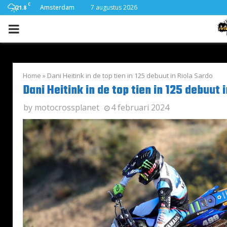
C
Amsterdam
7 augustus 2026
21.8
PRIMARY
MENU
Home
»
Dani Heitink in de top tien in 125 debuut in Riola Sardo
Dani Heitink in de top tien in 125 debuut 
by
motocrossplanet
4 februari 2024