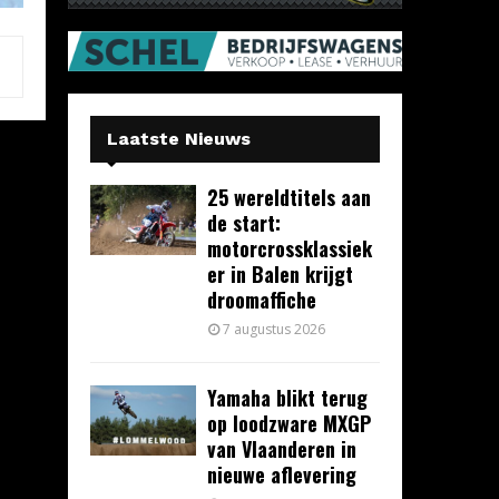
Laatste Nieuws
25 wereldtitels aan
de start:
motorcrossklassiek
er in Balen krijgt
droomaffiche
7 augustus 2026
Yamaha blikt terug
op loodzware MXGP
van Vlaanderen in
nieuwe aflevering