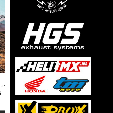
XGP
g