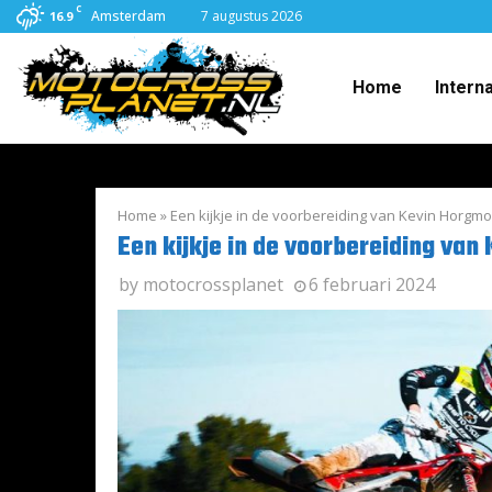
C
Amsterdam
7 augustus 2026
16.9
Home
Intern
Home
»
Een kijkje in de voorbereiding van Kevin Horgmo
Een kijkje in de voorbereiding van
by
motocrossplanet
6 februari 2024