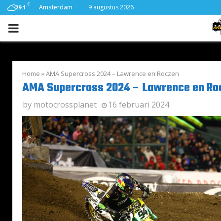
C
Amsterdam
9 augustus 2026
29.1
PRIMARY
MENU
Home
»
AMA Supercross 2024 – Lawrence en Roczen
AMA Supercross 2024 – Lawrence en Ro
by
motocrossplanet
16 februari 2024