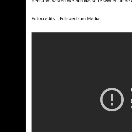
Benistant wisten hier hun klasse te winnen. In de
Fotocredits – Fullspectrum Media