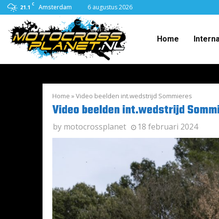
C
Amsterdam
6 augustus 2026
21.1
Home
Intern
Home
»
Video beelden int.wedstrijd Sommieres
Video beelden int.wedstrijd Somm
by
motocrossplanet
18 februari 2024