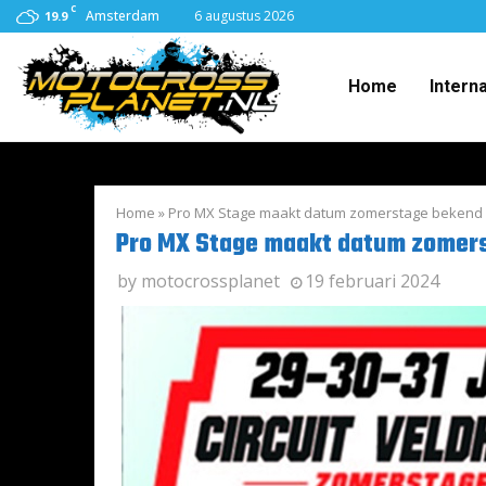
C
Amsterdam
6 augustus 2026
19.9
Home
Intern
Home
»
Pro MX Stage maakt datum zomerstage bekend
Pro MX Stage maakt datum zomer
by
motocrossplanet
19 februari 2024