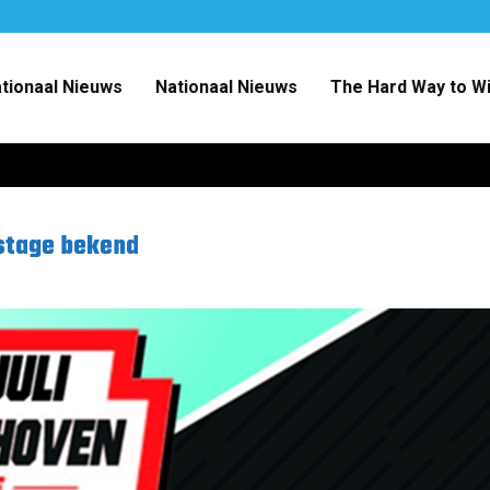
ationaal Nieuws
Nationaal Nieuws
The Hard Way to W
stage bekend