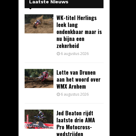
Laatste Nieuws
WK-titel Herlings
leek lang
ondenkbaar maar is
nu bijna een
zekerheid
6 augustus 2026
Lotte van Drunen
aan het woord over
WMX Arnhem
6 augustus 2026
Jed Beaton rijdt
laatste drie AMA
Pro Motocross-
wedstrijden