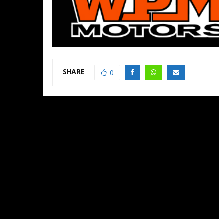
SHARE
0