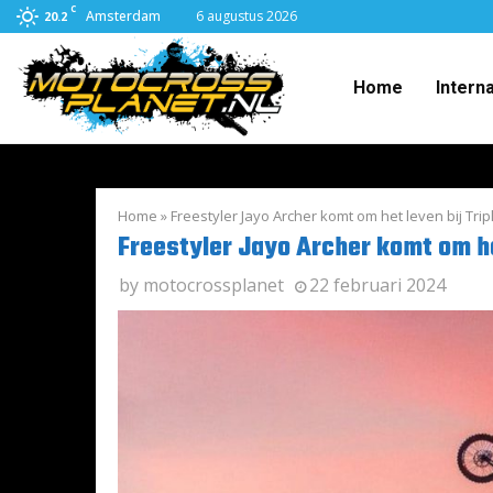
C
Amsterdam
6 augustus 2026
20.2
Home
Intern
Home
»
Freestyler Jayo Archer komt om het leven bij Trip
Freestyler Jayo Archer komt om het
by
motocrossplanet
22 februari 2024