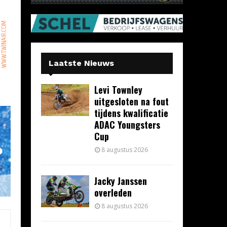
Laatste Nieuws
Levi Townley
uitgesloten na fout
tijdens kwalificatie
ADAC Youngsters
Cup
8 augustus 2026
Jacky Janssen
overleden
8 augustus 2026