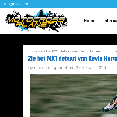
8 augustus 2026
Home
Intern
Home
»
Zie het MX1 debuut van Kevin Horgmo in Sommi
Zie het MX1 debuut van Kevin Hor
by
motocrossplanet
22 februari 2024