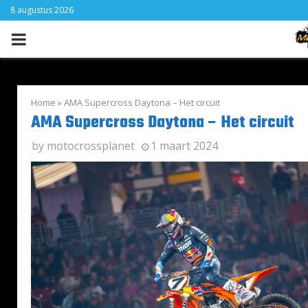
8 augustus 2026
PRIMARY
MENU
Home
»
AMA Supercross Daytona – Het circuit
AMA Supercross Daytona – Het circuit
by
motocrossplanet
1 maart 2024