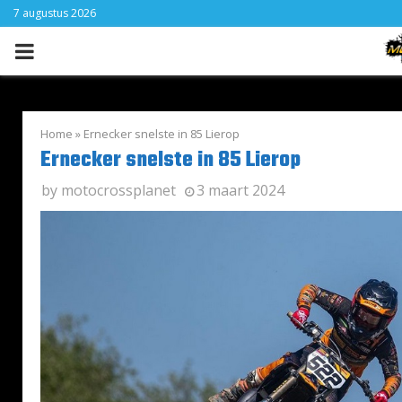
7 augustus 2026
PRIMARY
MENU
Home
»
Ernecker snelste in 85 Lierop
Ernecker snelste in 85 Lierop
by
motocrossplanet
3 maart 2024