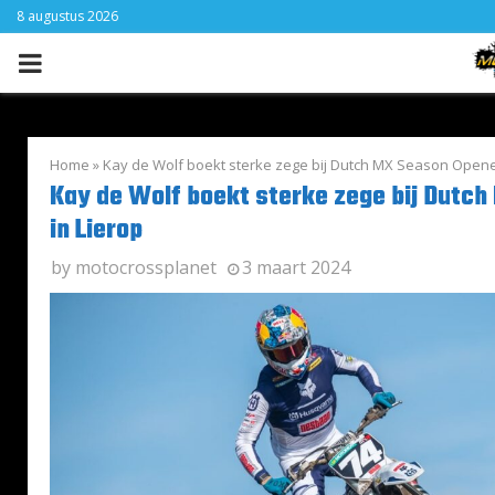
8 augustus 2026
PRIMARY
MENU
Home
»
Kay de Wolf boekt sterke zege bij Dutch MX Season Opener
Kay de Wolf boekt sterke zege bij Dutc
in Lierop
by
motocrossplanet
3 maart 2024