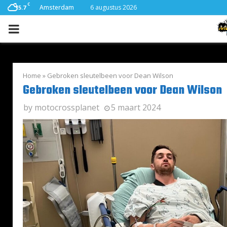
C
Amsterdam
6 augustus 2026
15.7
PRIMARY
MENU
Home
»
Gebroken sleutelbeen voor Dean Wilson
Gebroken sleutelbeen voor Dean Wilson
by
motocrossplanet
5 maart 2024