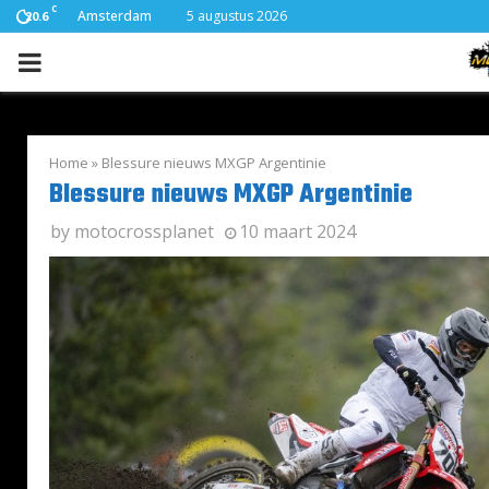
C
Amsterdam
5 augustus 2026
20.6
PRIMARY
MENU
Home
»
Blessure nieuws MXGP Argentinie
Blessure nieuws MXGP Argentinie
by
motocrossplanet
10 maart 2024