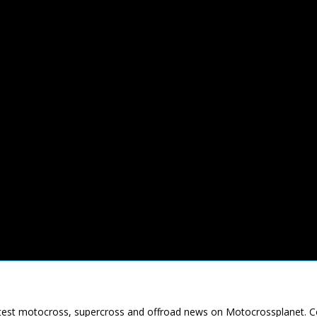
latest motocross, supercross and offroad news on Motocrossplanet. 