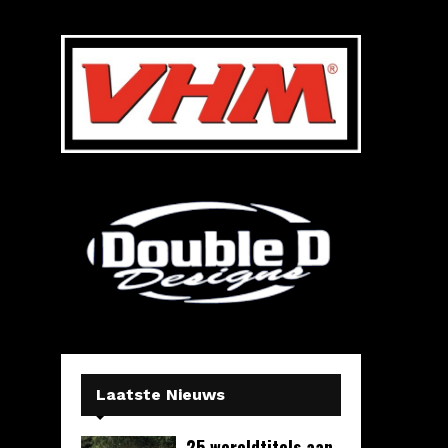
Laatste Nieuws
25 wereldtitels aan