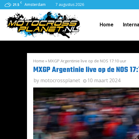
C
Amsterdam
7 augustus 2026
21.5
Home
Intern
Home
»
MXGP Argentinie live op de NOS 17:10 uur
MXGP Argentinie live op de NOS 17:
by
motocrossplanet
10 maart 2024