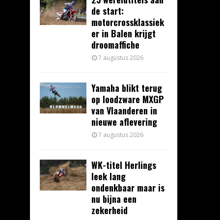
de start:
motorcrossklassiek
er in Balen krijgt
droomaffiche
7 augustus 2026
Yamaha blikt terug
op loodzware MXGP
van Vlaanderen in
nieuwe aflevering
7 augustus 2026
WK-titel Herlings
leek lang
ondenkbaar maar is
nu bijna een
zekerheid