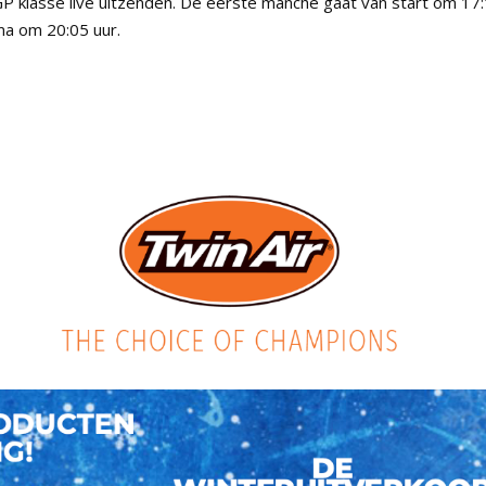
 klasse live uitzenden. De eerste manche gaat van start om 17
a om 20:05 uur.