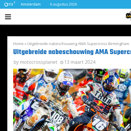
C
Amsterdam
6 augustus 2026
17.3
PRIMARY
MENU
Home
»
Uitgebreide nabeschouwing AMA Supercross Birmingham
Uitgebreide nabeschouwing AMA Superc
by
motocrossplanet
13 maart 2024