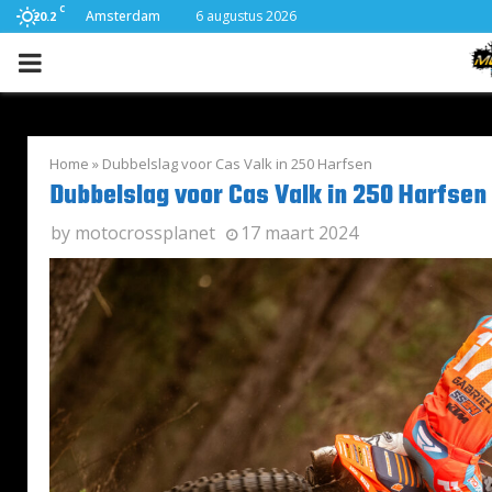
C
Amsterdam
6 augustus 2026
20.2
PRIMARY
MENU
Home
»
Dubbelslag voor Cas Valk in 250 Harfsen
Dubbelslag voor Cas Valk in 250 Harfsen
by
motocrossplanet
17 maart 2024